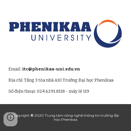
Email :
itc
@phenikaa-uni.edu.vn
Địa chỉ:
Tầng 3 tòa nhà A10 Trường
Đại học Phenikaa
Số điện thoại: 024.6291.8118 - máy lẻ 119
Copyright
©
2020 Trung t
âm công nghệ thông tin trường đại
học Phenikaa